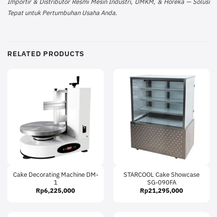
Importir & Distributor Resmi Mesin Industri, UMKM, & Horeka — Solusi
Tepat untuk Pertumbuhan Usaha Anda.
RELATED PRODUCTS
Cake Decorating Machine DM-
STARCOOL Cake Showcase
1
SG-090FA
Rp
6,225,000
Rp
21,295,000