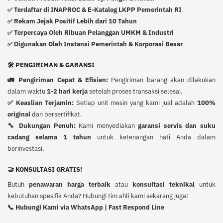
Terdaftar di INAPROC & E-Katalog LKPP Pemerintah RI
✅
Rekam Jejak Positif Lebih dari 10 Tahun
✅
Terpercaya Oleh Ribuan Pelanggan UMKM & Industri
✅
Digunakan Oleh Instansi Pemerintah & Korporasi Besar
✅
🛠️ PENGIRIMAN & GARANSI
🚛 Pengiriman Cepat & Efisien:
Pengiriman barang akan dilakukan
dalam waktu
1-2 hari kerja
setelah proses transaksi selesai.
✅ Keaslian Terjamin:
Setiap unit mesin yang kami jual adalah
100%
original
dan bersertifikat.
🔧 Dukungan Penuh:
Kami menyediakan
garansi servis dan suku
cadang selama 1 tahun
untuk ketenangan hati Anda dalam
berinvestasi.
🤝 KONSULTASI GRATIS!
Butuh
penawaran harga terbaik
atau
konsultasi teknikal
untuk
kebutuhan spesifik Anda? Hubungi tim ahli kami sekarang juga!
📞 Hubungi Kami via WhatsApp | Fast Respond Line