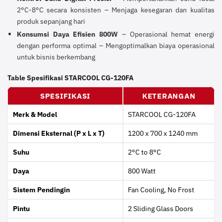
2°C-8°C secara konsisten – Menjaga kesegaran dan kualitas
produk sepanjang hari
Konsumsi Daya Efisien 800W
– Operasional hemat energi
dengan performa optimal – Mengoptimalkan biaya operasional
untuk bisnis berkembang
Table Spesifikasi STARCOOL CG-120FA
SPESIFIKASI
KETERANGAN
Merk & Model
STARCOOL CG-120FA
Dimensi Eksternal (P x L x T)
1200 x 700 x 1240 mm
Suhu
2°C to 8°C
Daya
800 Watt
Sistem Pendingin
Fan Cooling, No Frost
Pintu
2 Sliding Glass Doors