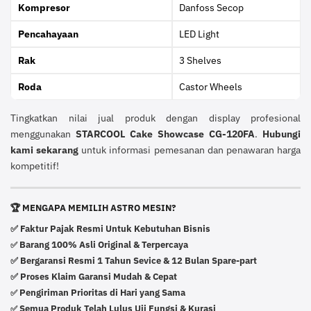
Kompresor
Danfoss Secop
Pencahayaan
LED Light
Rak
3 Shelves
Roda
Castor Wheels
Tingkatkan nilai jual produk dengan display profesional
menggunakan
STARCOOL Cake Showcase CG-120FA
.
Hubungi
kami sekarang
untuk informasi pemesanan dan penawaran harga
kompetitif!
🏆 MENGAPA MEMILIH ASTRO MESIN?
✅ Faktur Pajak Resmi Untuk Kebutuhan Bisnis
Barang 100% Asli Original & Terpercaya
✅
✅ Bergaransi Resmi 1 Tahun Sevice & 12 Bulan Spare-part
✅ Proses Klaim Garansi Mudah & Cepat
Pengiriman Prioritas di Hari yang Sama
✅
Semua Produk Telah Lulus Uji Fungsi & Kurasi
✅