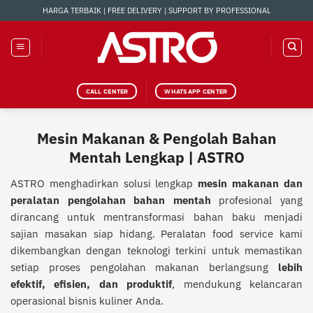
Skip
HARGA TERBAIK | FREE DELIVERY | SUPPORT BY PROFESSIONAL
to
content
CALL CENTER
WHATSAPP CENTER
Mesin Makanan & Pengolah Bahan
Mentah Lengkap | ASTRO
ASTRO menghadirkan solusi lengkap
mesin makanan dan
peralatan pengolahan bahan mentah
profesional yang
dirancang untuk mentransformasi bahan baku menjadi
sajian masakan siap hidang. Peralatan food service kami
dikembangkan dengan teknologi terkini untuk memastikan
setiap proses pengolahan makanan berlangsung
lebih
efektif, efisien, dan produktif
, mendukung kelancaran
operasional bisnis kuliner Anda.