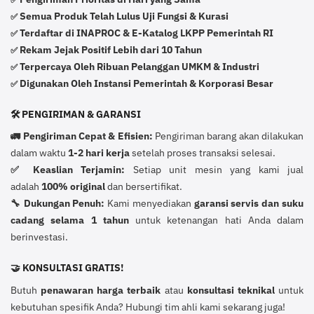
Semua Produk Telah Lulus Uji Fungsi & Kurasi
✅
Terdaftar di INAPROC & E-Katalog LKPP Pemerintah RI
✅
Rekam Jejak Positif Lebih dari 10 Tahun
✅
Terpercaya Oleh Ribuan Pelanggan UMKM & Industri
✅
Digunakan Oleh Instansi Pemerintah & Korporasi Besar
✅
🛠️ PENGIRIMAN & GARANSI
🚛 Pengiriman Cepat & Efisien:
Pengiriman barang akan dilakukan
dalam waktu
1-2 hari kerja
setelah proses transaksi selesai.
✅ Keaslian Terjamin:
Setiap unit mesin yang kami jual
adalah
100% original
dan bersertifikat.
🔧 Dukungan Penuh:
Kami menyediakan
garansi servis dan suku
cadang selama 1 tahun
untuk ketenangan hati Anda dalam
berinvestasi.
🤝 KONSULTASI GRATIS!
Butuh
penawaran harga terbaik
atau
konsultasi teknikal
untuk
kebutuhan spesifik Anda? Hubungi tim ahli kami sekarang juga!