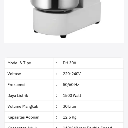
Model & Tipe
:
DH 30A
Voltase
:
220-240V
Frekuensi
:
50/60 Hz
Daya Listrik
:
1500 Watt
Volume Mangkuk
:
30 Liter
Kapasitas Adonan
:
12.5 Kg