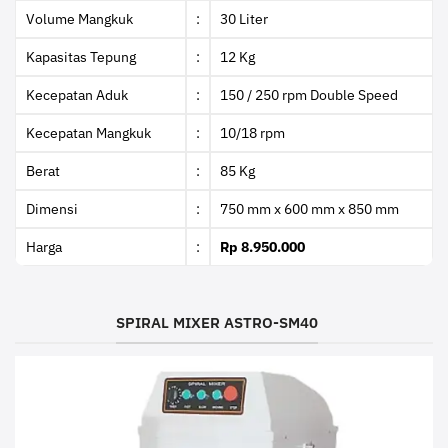
Volume Mangkuk
:
30 Liter
Kapasitas Tepung
:
12 Kg
Kecepatan Aduk
:
150 / 250 rpm Double Speed
Kecepatan Mangkuk
:
10/18 rpm
Berat
:
85 Kg
Dimensi
:
750 mm x 600 mm x 850 mm
Harga
:
Rp 8.950.000
SPIRAL MIXER ASTRO-SM40