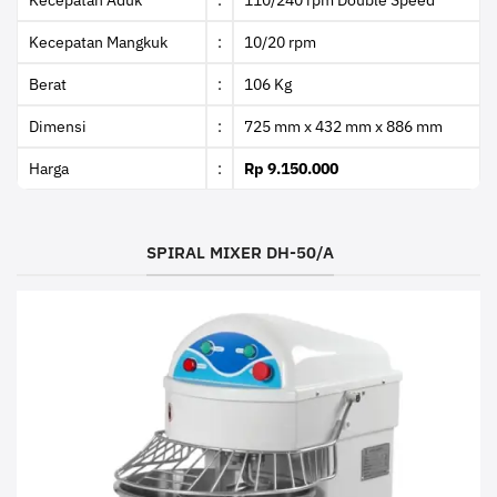
Kecepatan Aduk
:
110/240 rpm Double Speed
Kecepatan Mangkuk
:
10/20 rpm
Berat
:
106 Kg
Dimensi
:
725 mm x 432 mm x 886 mm
Harga
:
Rp 9.150.000
SPIRAL MIXER DH-50/A