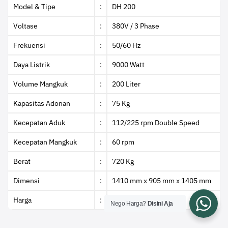
Model & Tipe
:
DH 200
Voltase
:
380V / 3 Phase
Frekuensi
:
50/60 Hz
Daya Listrik
:
9000 Watt
Volume Mangkuk
:
200 Liter
Kapasitas Adonan
:
75 Kg
Kecepatan Aduk
:
112/225 rpm Double Speed
Kecepatan Mangkuk
:
60 rpm
Berat
:
720 Kg
Dimensi
:
1410 mm x 905 mm x 1405 mm
Harga
:
Rp 75.990.000
Nego Harga?
Disini Aja