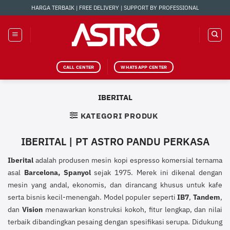
Skip
HARGA TERBAIK | FREE DELIVERY | SUPPORT BY PROFESSIONAL
to
content
CALL CENTER
WHATSAPP CENTER
IBERITAL
KATEGORI PRODUK
IBERITAL | PT ASTRO PANDU PERKASA
Iberital
adalah produsen mesin kopi espresso komersial ternama
asal
Barcelona, Spanyol
sejak 1975. Merek ini dikenal dengan
mesin yang andal, ekonomis, dan dirancang khusus untuk kafe
serta bisnis kecil-menengah. Model populer seperti
IB7
,
Tandem
,
dan
Vision
menawarkan konstruksi kokoh, fitur lengkap, dan nilai
terbaik dibandingkan pesaing dengan spesifikasi serupa. Didukung