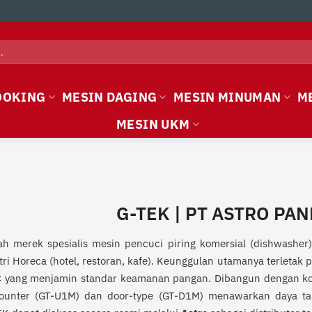
OOKING
MESIN DAGING
MESIN MINUMAN
M
MESIN UKM
G-TEK | PT ASTRO PA
h merek spesialis mesin pencuci piring komersial (dishwasher) 
ri Horeca (hotel, restoran, kafe). Keunggulan utamanya terletak p
C
yang menjamin standar keamanan pangan. Dibangun dengan k
ounter (GT-U1M) dan door-type (GT-D1M) menawarkan daya taha