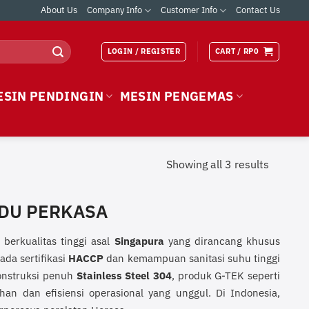
About Us
Company Info
Customer Info
Contact Us
LOGIN / REGISTER
CART /
RP
0
ESIN PENDINGIN
MESIN PENGEMAS
Showing all 3 results
NDU PERKASA
berkualitas tinggi asal
Singapura
yang dirancang khusus
ada sertifikasi
HACCP
dan kemampuan sanitasi suhu tinggi
onstruksi penuh
Stainless Steel 304
, produk G-TEK seperti
n dan efisiensi operasional yang unggul. Di Indonesia,