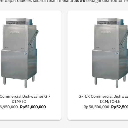
K dapat diakses secara resmi melalui
Astro
sebagai distributor t
Commercial Dishwasher GT-
G-TEK Commercial Dishwas
D1M/TC
D1M/TC-LE
Original
Current
Original
6,950,000
Rp
51,000,000
Rp
58,500,000
Rp
52,50
price
price
price
was:
is:
was:
Rp56,950,000.
Rp51,000,000.
Rp58,500