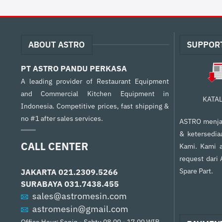
ABOUT ASTRO
SUPPOR
PT ASTRO PANDU PERKASA
A leading provider of Restaurant Equipment
and Commercial Kitchen Equipment in
KATA
Indonesia. Competitive prices, fast shipping &
no #1 after sales services.
ASTRO menjam
& ketersedia
CALL CENTER
Kami. Kami a
request dari
Spare Part.
JAKARTA
021.2309.5266
SURABAYA
031.7438.455
sales@astromesin.com
astromesin@gmail.com
Office Hour: Senin - Sabtu 08.00 - 17.00 WIB