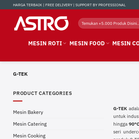
Skip
HARGA TERBAIK | FREE DELIVERY | SUPPORT BY PROFESSIONAL
to
content
Search
for:
MESIN ROTI
MESIN FOOD
MESIN C
G-TEK
PRODUCT CATEGORIES
G-TEK
adala
Mesin Bakery
untuk indust
Mesin Catering
hingga
90°
seri underc
Mesin Cooking