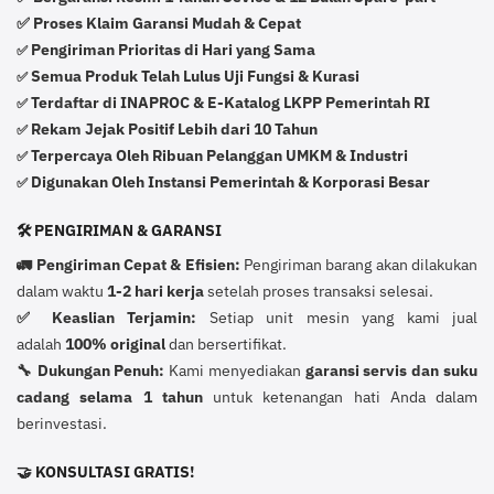
✅ Proses Klaim Garansi Mudah & Cepat
Pengiriman Prioritas di Hari yang Sama
✅
Semua Produk Telah Lulus Uji Fungsi & Kurasi
✅
Terdaftar di INAPROC & E-Katalog LKPP Pemerintah RI
✅
Rekam Jejak Positif Lebih dari 10 Tahun
✅
Terpercaya Oleh Ribuan Pelanggan UMKM & Industri
✅
Digunakan Oleh Instansi Pemerintah & Korporasi Besar
✅
🛠️ PENGIRIMAN & GARANSI
🚛 Pengiriman Cepat & Efisien:
Pengiriman barang akan dilakukan
dalam waktu
1-2 hari kerja
setelah proses transaksi selesai.
✅ Keaslian Terjamin:
Setiap unit mesin yang kami jual
adalah
100% original
dan bersertifikat.
🔧 Dukungan Penuh:
Kami menyediakan
garansi servis dan suku
cadang selama 1 tahun
untuk ketenangan hati Anda dalam
berinvestasi.
🤝 KONSULTASI GRATIS!