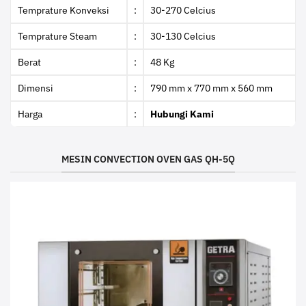
Temprature Konveksi
:
30-270 Celcius
Temprature Steam
:
30-130 Celcius
Berat
:
48 Kg
Dimensi
:
790 mm x 770 mm x 560 mm
Harga
:
Hubungi Kami
MESIN CONVECTION OVEN GAS QH-5Q