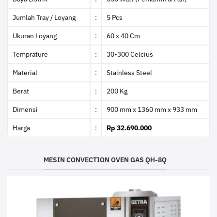
Jumlah Tray / Loyang
:
5 Pcs
Ukuran Loyang
:
60 x 40 Cm
Temprature
:
30-300 Celcius
Material
:
Stainless Steel
Berat
:
200 Kg
Dimensi
:
900 mm x 1360 mm x 933 mm
Harga
:
Rp 32.690.000
MESIN CONVECTION OVEN GAS QH-8Q