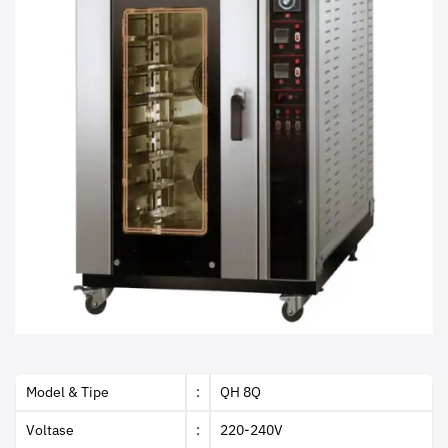
Model & Tipe
:
QH 8Q
Voltase
:
220-240V