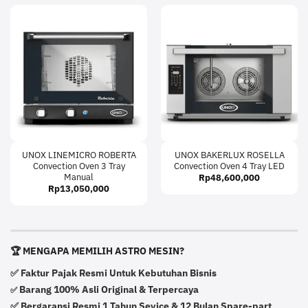
UNOX LINEMICRO ROBERTA
UNOX BAKERLUX ROSELLA
Convection Oven 3 Tray
Convection Oven 4 Tray LED
Manual
Rp
48,600,000
Rp
13,050,000
🏆 MENGAPA MEMILIH ASTRO MESIN?
✅ Faktur Pajak Resmi Untuk Kebutuhan Bisnis
Barang 100% Asli Original & Terpercaya
✅
✅ Bergaransi Resmi 1 Tahun Sevice & 12 Bulan Spare-part