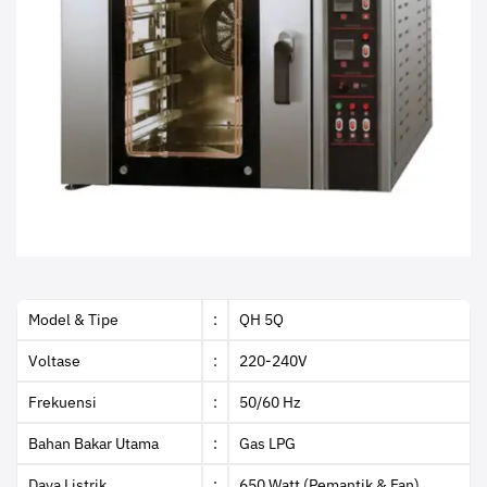
Model & Tipe
:
QH 5Q
Voltase
:
220-240V
Frekuensi
:
50/60 Hz
Bahan Bakar Utama
:
Gas LPG
Daya Listrik
:
650 Watt (Pemantik & Fan)