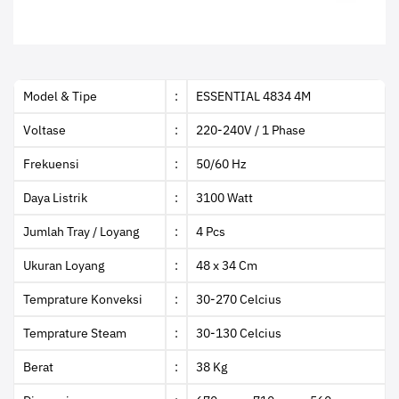
Model & Tipe
:
ESSENTIAL 4834 4M
Voltase
:
220-240V / 1 Phase
Frekuensi
:
50/60 Hz
Daya Listrik
:
3100 Watt
Jumlah Tray / Loyang
:
4 Pcs
Ukuran Loyang
:
48 x 34 Cm
Temprature Konveksi
:
30-270 Celcius
Temprature Steam
:
30-130 Celcius
Berat
:
38 Kg