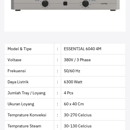
Model & Tipe
:
ESSENTIAL 6040 4M
Voltase
:
380V / 3 Phase
Frekuensi
:
50/60 Hz
Daya Listrik
:
6300 Watt
Jumlah Tray / Loyang
:
4 Pcs
Ukuran Loyang
:
60 x 40 Cm
Temprature Konveksi
:
30-270 Celcius
Temprature Steam
:
30-130 Celcius