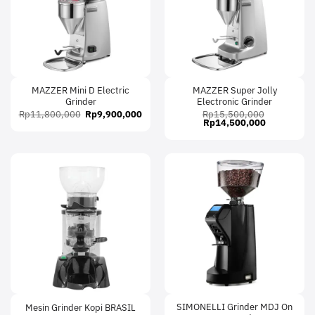
MAZZER Mini D Electric
MAZZER Super Jolly
Grinder
Electronic Grinder
Original
Current
Rp
11,800,000
Rp
9,900,000
Rp
15,500,000
price
price
Original
Current
Rp
14,500,000
was:
is:
price
price
Rp11,800,000.
Rp9,900,000.
was:
is:
Rp15,500,000.
Rp14,500,0
SIMONELLI Grinder MDJ On
Mesin Grinder Kopi BRASIL