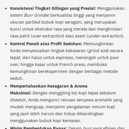
Konsistensi Tingkat Gilingan yang Presisi:
Menggunakan
sistem
Burr Grinder
berkualitas tinggi yang menjamin
ukuran partikel bubuk kopi seragam, yang merupakan
kunci untuk ekstraksi rasa yang merata dan menghindari
rasa pahit (
over-extraction
) atau asam (
under-extraction
).
Kontrol Penuh atas Profil Seduhan:
Memungkinkan
Anda menyesuaikan tingkat kekasaran (
grind size
) secara
tepat, dari halus untuk espresso, menengah untuk pour
over, hingga kasar untuk French press, membuka
kemungkinan bereksperimen dengan berbagai metode
seduh.
Mempertahankan Kesegaran & Aroma
Maksimal:
Dengan menggiling biji kopi tepat sebelum
diseduh, Anda mengunci ratusan senyawa aromatik yang
mudah menguap, menjamin pengalaman minum kopi
yang jauh lebih harum dan hidup dibandingkan
menggunakan bubuk kopi kemasan.
Minim Pembentukan Panas:
Desain
burr
yang efisien dan