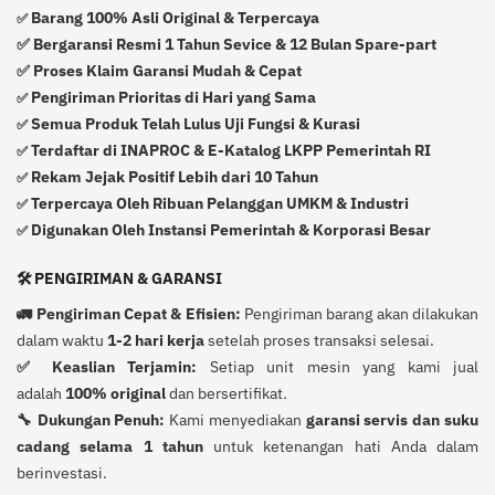
Barang 100% Asli Original & Terpercaya
✅
✅ Bergaransi Resmi 1 Tahun Sevice & 12 Bulan Spare-part
✅ Proses Klaim Garansi Mudah & Cepat
Pengiriman Prioritas di Hari yang Sama
✅
Semua Produk Telah Lulus Uji Fungsi & Kurasi
✅
Terdaftar di INAPROC & E-Katalog LKPP Pemerintah RI
✅
Rekam Jejak Positif Lebih dari 10 Tahun
✅
Terpercaya Oleh Ribuan Pelanggan UMKM & Industri
✅
Digunakan Oleh Instansi Pemerintah & Korporasi Besar
✅
🛠️ PENGIRIMAN & GARANSI
🚛 Pengiriman Cepat & Efisien:
Pengiriman barang akan dilakukan
dalam waktu
1-2 hari kerja
setelah proses transaksi selesai.
✅ Keaslian Terjamin:
Setiap unit mesin yang kami jual
adalah
100% original
dan bersertifikat.
🔧 Dukungan Penuh:
Kami menyediakan
garansi servis dan suku
cadang selama 1 tahun
untuk ketenangan hati Anda dalam
berinvestasi.