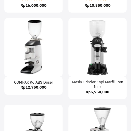
Rp
Rated
16,000,000
5
Rp
Rated
10,850,000
5
out of 5
out of 5
Mesin Grinder Kopi Marfil Tron
COMPAK K6 ABS Doser
Inox
Rp
12,750,000
Rp
5,950,000