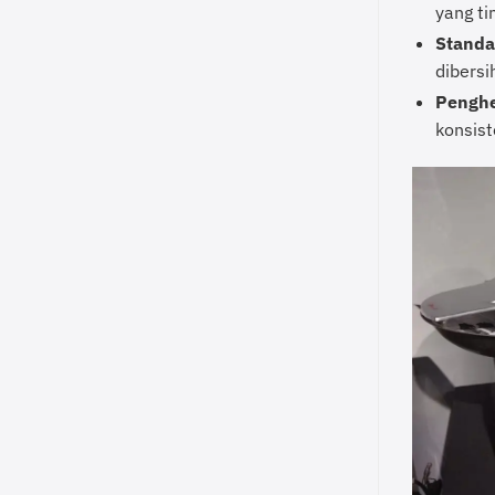
yang ti
Standa
dibersi
Penghe
konsist