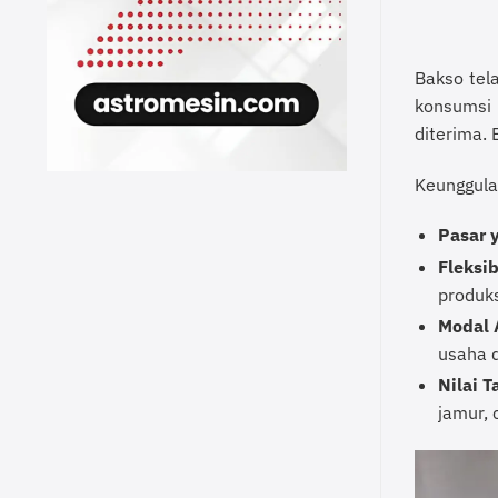
Bakso tel
konsumsi 
diterima. 
Keunggulan
Pasar 
Fleksi
produks
Modal 
usaha d
Nilai 
jamur, 