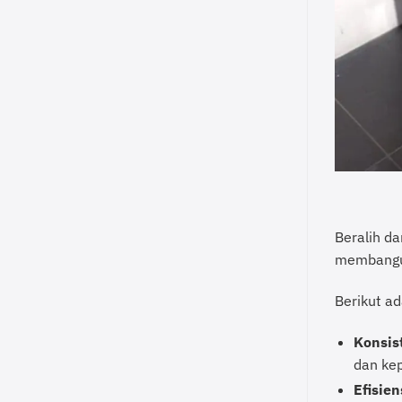
Beralih d
membangun 
Berikut a
Konsist
dan ke
Efisien