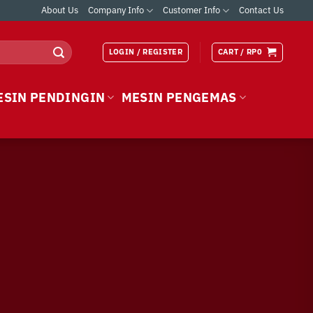
About Us
Company Info
Customer Info
Contact Us
LOGIN / REGISTER
CART /
RP
0
ESIN PENDINGIN
MESIN PENGEMAS