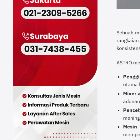
Sebuah me
rangkaian
konsistens
ASTRO men
Penggi
utama 
Mixer 
adonan 
Pencet
meningk
Mesin
memper