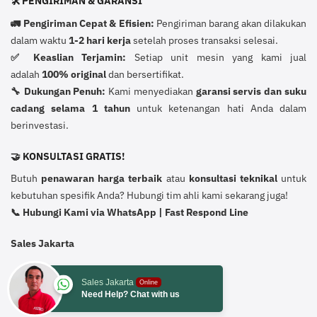
🛠️ PENGIRIMAN & GARANSI
🚛 Pengiriman Cepat & Efisien:
Pengiriman barang akan dilakukan
dalam waktu
1-2 hari kerja
setelah proses transaksi selesai.
✅ Keaslian Terjamin:
Setiap unit mesin yang kami jual
adalah
100% original
dan bersertifikat.
🔧 Dukungan Penuh:
Kami menyediakan
garansi servis dan suku
cadang selama 1 tahun
untuk ketenangan hati Anda dalam
berinvestasi.
🤝 KONSULTASI GRATIS!
Butuh
penawaran harga terbaik
atau
konsultasi teknikal
untuk
kebutuhan spesifik Anda? Hubungi tim ahli kami sekarang juga!
📞 Hubungi Kami via WhatsApp | Fast Respond Line
Sales Jakarta
Sales Jakarta
Online
Need Help? Chat with us