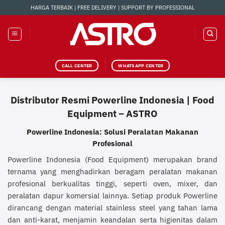
Skip
HARGA TERBAIK | FREE DELIVERY | SUPPORT BY PROFESSIONAL
to
content
CALL CENTER
WHATSAPP CENTER
Distributor Resmi Powerline Indonesia | Food
Equipment – ASTRO
Powerline Indonesia: Solusi Peralatan Makanan
Profesional
Powerline Indonesia (Food Equipment) merupakan brand
ternama yang menghadirkan beragam peralatan makanan
profesional berkualitas tinggi, seperti oven, mixer, dan
peralatan dapur komersial lainnya. Setiap produk Powerline
dirancang dengan material stainless steel yang tahan lama
dan anti-karat, menjamin keandalan serta higienitas dalam