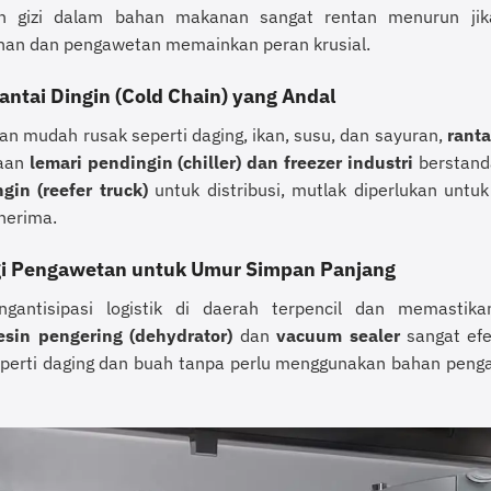
n gizi dalam bahan makanan sangat rentan menurun jika 
an dan pengawetan memainkan peran krusial.
antai Dingin (Cold Chain) yang Andal
an mudah rusak seperti daging, ikan, susu, dan sayuran,
ranta
iaan
lemari pendingin (chiller) dan freezer industri
berstanda
gin (reefer truck)
untuk distribusi, mutlak diperlukan untu
nerima.
gi Pengawetan untuk Umur Simpan Panjang
gantisipasi logistik di daerah terpencil dan memastik
sin pengering (dehydrator)
dan
vacuum sealer
sangat efe
perti daging dan buah tanpa perlu menggunakan bahan peng