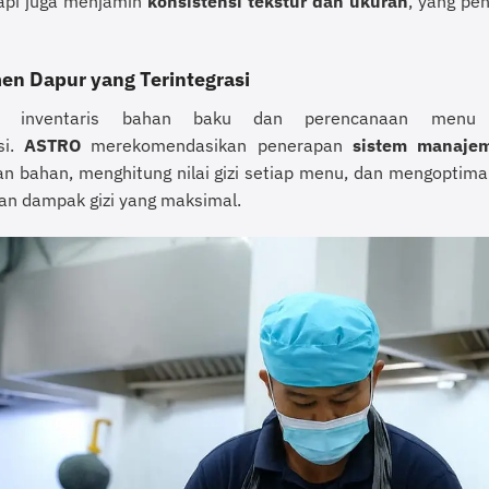
api juga menjamin
konsistensi tekstur dan ukuran
, yang pe
n Dapur yang Terintegrasi
la inventaris bahan baku dan perencanaan menu
si.
ASTRO
merekomendasikan penerapan
sistem manajem
n bahan, menghitung nilai gizi setiap menu, dan mengoptimal
n dampak gizi yang maksimal.