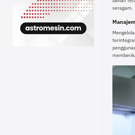
bahan tet
seragam.
Manajeme
Mengelo
terintegra
penggunaa
memberika