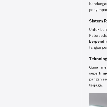
Kandunga
penyimpan
Sistem R
Untuk bah
Ketersed
berpendin
tangan pe
Teknolo
Guna men
seperti
me
pangan se
terjaga
.