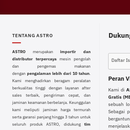
Dukung
TENTANG ASTRO
ASTRO
merupakan
importir dan
distributor terpercaya
mesin pengolah
Daftar Is
dan pengemas makanan
dengan
pengalaman lebih dari 10 tahun
.
Peran V
Kami menghadirkan beragam peralatan
berkualitas tinggi dengan layanan after
Kami di
A
sales terbaik, pengiriman cepat, dan
Gratis (M
jaminan keamanan berbelanja. Keunggulan
sebuah lo
kami meliputi jaminan harga termurah
Sebagai p
serta garansi panjang hingga 3 tahun untuk
bergantu
seluruh produk ASTRO, didukung
tim
menjelask