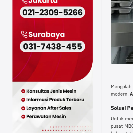
Mengolah 
modern.
A
Solusi P
Untuk mem
pusat MB