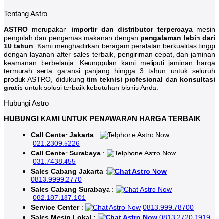
Tentang Astro
ASTRO
merupakan
importir dan distributor terpercaya
mesin
pengolah dan pengemas makanan dengan
pengalaman lebih dari
10 tahun
. Kami menghadirkan beragam peralatan berkualitas tinggi
dengan layanan after sales terbaik, pengiriman cepat, dan jaminan
keamanan berbelanja. Keunggulan kami meliputi jaminan harga
termurah serta garansi panjang hingga 3 tahun untuk seluruh
produk ASTRO, didukung
tim teknisi profesional
dan
konsultasi
gratis
untuk solusi terbaik kebutuhan bisnis Anda.
Hubungi Astro
HUBUNGI KAMI UNTUK PENAWARAN HARGA TERBAIK
Call Center Jakarta
:
021.2309.5226
Call Center Surabaya
:
031.7438.455
Sales Cabang Jakarta
:
0813.9999.2770
Sales Cabang Surabaya
:
082.187.187.101
Service Center
:
0813.999.78700
Sales Mesin Lokal :
0813.2720.1919