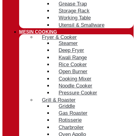
Grease Trap
Storage Rack
Working Table
Utensil & Smallware
MESIN COOKING
Fryer & Cooker
Steamer
Deep Fryer
Kwali Range
Rice Cooker
Open Burner
Cooking Mixer
Noodle Cooker
Pressure Cooker
Grill & Roaster
Griddle
Gas Roaster
Rotisserie
Charbroiler
Oven Apollo