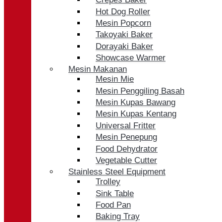
Hot Dog Roller
Mesin Popcorn
Takoyaki Baker
Dorayaki Baker
Showcase Warmer
Mesin Makanan
Mesin Mie
Mesin Penggiling Basah
Mesin Kupas Bawang
Mesin Kupas Kentang
Universal Fritter
Mesin Penepung
Food Dehydrator
Vegetable Cutter
Stainless Steel Equipment
Trolley
Sink Table
Food Pan
Baking Tray