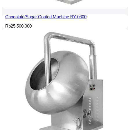
Chocolate/Sugar Coated Machine BY-0300
Rp
25,500,000