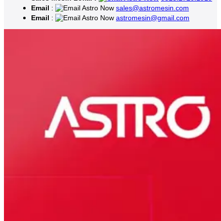
Email
:
sales@astromesin.com
Email
:
astromesin@gmail.com