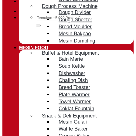
Cart /
Rp
0
Dough Process Machine
Dough Divider
Search
Dough Sheeter
for:
Bread Moulder
Mesin Bakpao
Mesin Dumpling
MESIN FOOD
Buffet & Hotel Equipment
Bain Marie
Soup Kettle
Dishwasher
Chafing Dish
Bread Toaster
Plate Warmer
Towel Warmer
Coklat Fountain
Snack & Deli Equipment
Mesin Gulali
Waffle Baker
Crepes Baker