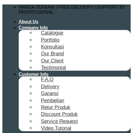
Skip
HARGA TERBAIK | FREE DELIVERY | SUPPORT BY
to
PROFESSIONAL
content
About Us
Company Info
Catalogue
Portfolio
Konsultasi
Our Brand
Our Client
Testimonial
Customer Info
F.A.Q
Delivery
Garansi
Pembelian
Retur Produk
Discount Produk
Service Request
Video Tutorial