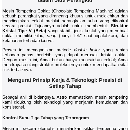
dalam Satu Perangkat
Mesin Tempering Coklat (Chocolate Tempering Machine) adalah
sebuah perangkat yang dirancang khusus untuk melelehkan dan
mendinginkan coklat melalui serangkaian suhu yang dikontrol
secara presisi. Tujuannya adalah untuk membentuk
Struktur
Kristal Tipe V (Beta)
yang stabil—jenis kristal yang membuat
coklat memiliki kilau,
snap
(bunyi “tek” saat dipatahkan), dan
ketahanan terhadap
bloom
.
Proses ini menggantikan metode
double boiler
yang rentan
terhadap panas berlebih, yang dapat merusak kristal coklat.
Dengan mesin ini, Anda bukan hanya mencairkan coklat; Anda
merekayasa ulang struktur molekulernya untuk mendapatkan sifat
fisik terbaiknya.
Mengurai Prinsip Kerja & Teknologi: Presisi di
Setiap Tahap
Sebagai ahli di bidangnya, Astro memastikan mesin tempering
kami didukung oleh teknologi yang menjamin kemudahan dan
konsistensi.
Kontrol Suhu Tiga Tahap yang Terprogram
Mesin ini secara otomatis menjalankan siklus tempering yang