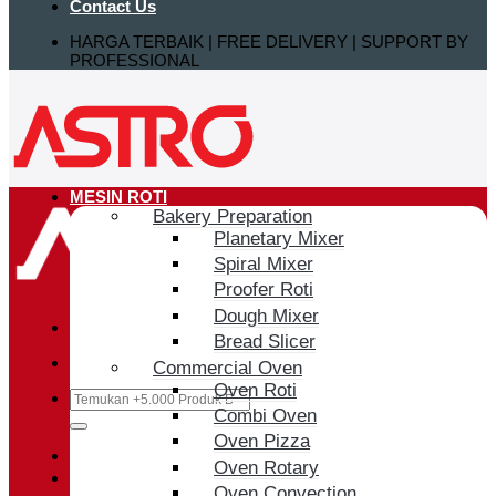
Contact Us
HARGA TERBAIK | FREE DELIVERY | SUPPORT BY
PROFESSIONAL
MESIN ROTI
Bakery Preparation
Planetary Mixer
Spiral Mixer
Proofer Roti
Dough Mixer
Bread Slicer
Commercial Oven
Oven Roti
Search
Combi Oven
for:
Oven Pizza
Login / Register
Oven Rotary
Oven Convection