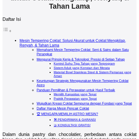
Tahan Lama
Daftar Isi
Mesin Tempering Coklat: Solusi Akurat untuk Coklat Mengkilap,
Renyah, & Tahan Lama
Memahami Mesin Tempering Coklat: Seni & Sains dalam Satu
Perangkat
Mengurai Prinsip Kerja & Teknologi: Presisi di Setiap Tahap
Kontrol Suhu Tiga Tahap yang Terprogram
Sistem Aduk yang Konstan dan Merata
Material Bowl Stainless Steel & Sistem Pemanas yang
Aman
Keuntungan Strategis Menggunakan Mesin Tempering Coklat
Astro
Panduan Pemilihan & Perawatan untuk Hasil Terbaik
Memilih Kapasitas yang Tepat
Praktik Perawatan yang Tepat
Wujudkan Kreasi Coklat Sempurna dengan Fondasi yang Tepat
Daftar Harga Mesin Pencair Coklat
🏆 MENGAPA MEMILIH ASTRO MESIN?
🛠️ PENGIRIMAN & GARANSI
🤝 KONSULTASI GRATIS!
Dalam dunia pastry dan chocolatier, perbedaan antara coklat