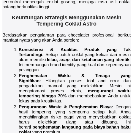
terkontrol mencegah coklat gosong, menjaga rasa asli coklat
batang berkualitas tinggi.
Keuntungan Strategis Menggunakan Mesin
Tempering Coklat Astro
Berdasarkan pengalaman para chocolatier profesional, berikut
manfaat nyata yang akan Anda peroleh:
Konsistensi & Kualitas Produk yang Tak
Tertandingi:
Setiap batch coklat yang keluar dari mesin
akan memiliki
kilau,
snap
, dan ketahanan yang identik
.
Ini membangun brand identity yang kuat dan kepercayaan
pelanggan.
Penghematan Waktu & Tenaga yang
Signifikan:
Hilangkan proses trial and error dan
pengadukan manual yang melelahkan. Mesin ini
mengotomasi proses teknis,
mengurangi waktu
tempering hingga 70%
dan membebaskan Anda untuk
fokus pada kreativitas.
Pengurangan Waste & Penghematan Biaya:
Dengan
hasil tempering yang sempurna setiap kali, Anda
menghilangkan risiko gagal yang menyebabkan coklat
harus dilelehkan ulang atau dibuang. Ini
berarti
penghematan langsung pada biaya bahan baku
coklat
yang premium.