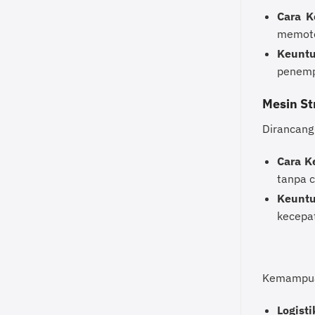
Cara K
memoto
Keuntu
penemp
Mesin St
Dirancang 
Cara Ke
tanpa 
Keuntu
kecepat
Kemampuan
Logisti