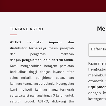
Me
TENTANG ASTRO
ASTRO
merupakan
importir dan
distributor terpercaya
mesin pengolah
Daftar Is
dan pengemas makanan
dengan
pengalaman lebih dari 10 tahun
.
Kami mema
Kami menghadirkan beragam peralatan
Pengikat
berkualitas tinggi dengan layanan after
menimbulk
sales terbaik, pengiriman cepat, dan
otomatis 
jaminan keamanan berbelanja. Keunggulan
Equipmen
kami meliputi jaminan harga termurah
dengan ke
serta garansi panjang hingga 3 tahun untuk
ketergant
seluruh produk ASTRO, didukung
tim