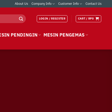
About Us
Company Info
Customer Info
Contact Us
LOGIN / REGISTER
CART /
RP
0
ESIN PENDINGIN
MESIN PENGEMAS