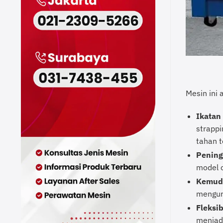
Mesin ini 
Ikatan
strapp
tahan 
Pening
model o
Kemuda
mengur
Fleksib
menjadi