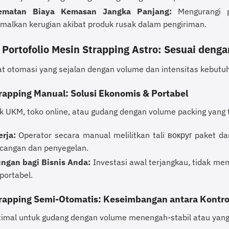
ematan Biaya Kemasan Jangka Panjang:
Mengurangi p
malkan kerugian akibat produk rusak dalam pengiriman.
Portofolio Mesin Strapping Astro: Sesuai deng
kat otomasi yang sejalan dengan volume dan intensitas kebutu
rapping Manual: Solusi Ekonomis & Portabel
k UKM, toko online, atau gudang dengan volume packing yang t
rja:
Operator secara manual melilitkan tali вокруг paket 
cangan dan penyegelan.
ngan bagi Bisnis Anda:
Investasi awal terjangkau, tidak meme
portabel.
rapping Semi-Otomatis: Keseimbangan antara Kontro
ptimal untuk gudang dengan volume menengah-stabil atau ya