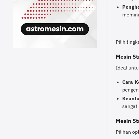
Pengh
memini
Pilih ting
Mesin St
Ideal untu
Cara Ke
pengen
Keuntu
sangat 
Mesin St
Pilihan o