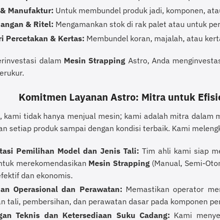
 & Manufaktur:
Untuk membundel produk jadi, komponen, atau
angan & Ritel:
Mengamankan stok di rak palet atau untuk per
ri Percetakan & Kertas:
Membundel koran, majalah, atau kert
rinvestasi dalam
Mesin Strapping
Astro, Anda menginvestasi
erukur.
Komitmen Layanan Astro: Mitra untuk Efis
o, kami tidak hanya menjual mesin; kami adalah mitra dalam m
n setiap produk sampai dengan kondisi terbaik. Kami melengk
tasi Pemilihan Model dan Jenis Tali:
Tim ahli kami siap me
ntuk merekomendasikan
Mesin Strapping
(Manual, Semi-Otoma
efektif dan ekonomis.
han Operasional dan Perawatan:
Memastikan operator mem
n tali, pembersihan, dan perawatan dasar pada komponen pen
an Teknis dan Ketersediaan Suku Cadang:
Kami menyed