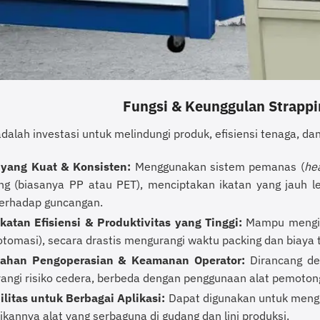
Fungsi & Keunggulan Strappi
adalah investasi untuk melindungi produk, efisiensi tenaga, dan
 yang Kuat & Konsisten:
Menggunakan sistem pemanas (
he
ing (biasanya PP atau PET), menciptakan ikatan yang jauh l
terhadap guncangan.
katan Efisiensi & Produktivitas yang Tinggi:
Mampu mengika
tomasi), secara drastis mengurangi waktu packing dan biaya t
han Pengoperasian & Keamanan Operator:
Dirancang den
angi risiko cedera, berbeda dengan penggunaan alat pemoton
ilitas untuk Berbagai Aplikasi:
Dapat digunakan untuk mengika
kannya alat yang serbaguna di gudang dan lini produksi.