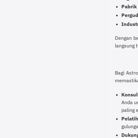
Pabrik
Pergud
Indust
Dengan be
langsung t
Bagi Astr
memastika
Konsul
Anda u
paling 
Pelati
gulunga
Dukung